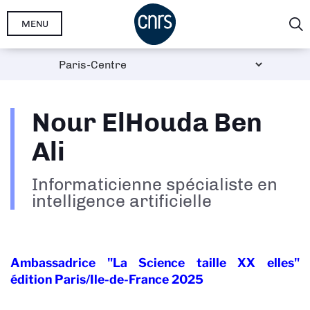
Aller
MENU
au
contenu
principal
Nour ElHouda Ben
Ali
Informaticienne spécialiste en
intelligence artificielle
Ambassadrice "La Science taille XX elles"
édition Paris/Ile-de-France 2025