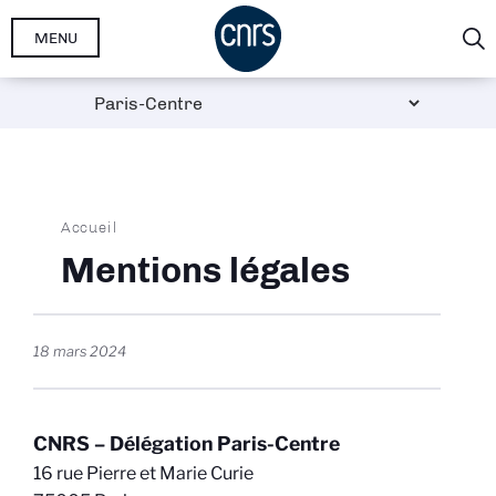
Aller
MENU
au
contenu
principal
Fil
Accueil
d'Ariane
Mentions légales
18 mars 2024
CNRS – Délégation Paris-Centre
16 rue Pierre et Marie Curie