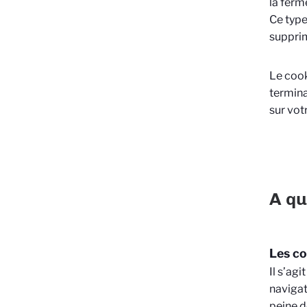
la ferm
Ce type
supprim
Le cook
termina
sur vot
A qu
Les co
Il s’ag
navigat
peine d