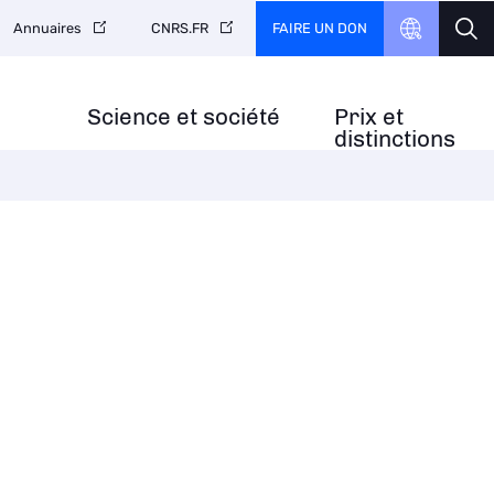
FAIRE UN DON
Annuaires
CNRS.FR
Science et société
Prix et
distinctions