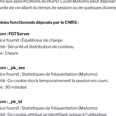
e aux spécifications du RGPD. L’outil Matomo peut déposer 
urée de vie allant du temps de session ou de quelques dizaine
kies fonctionnels déposés par le CNRS :
om : FGTServer
ice fournit : Équilibreur de charge
ité : Sécurité et distribution de contenu
e : 1 heure
om : _pk_ses
ice fournit : Statistiques de fréquentation (Matomo)
lité : Ce cookie stock temporairement la session en cours.
e : 30 minutes
om : _pk_id
ice fournit : Statistiques de fréquentation (Matomo)
ité : Ce cookie attribut un identifiant unique à l’utilisateur.