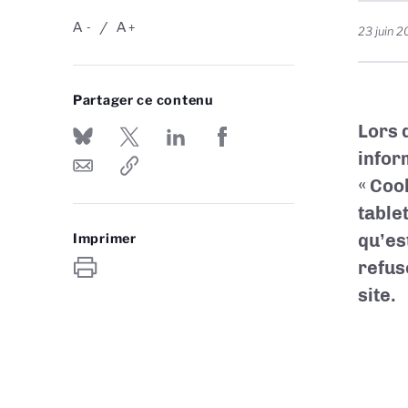
A
A
-
+
23 juin 2
Partager ce contenu
Lors 
infor
« Coo
table
qu’es
Imprimer
refus
site.