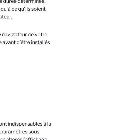
ne durée déterminée.
qu’à ce qu’ils soient
ateur.
e navigateur de votre
avant d’être installés
sont indispensables à la
u paramétrés sous
n altérer l’affichage.