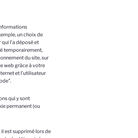
’informations
xemple, un choix de
 qui l’a déposé et
tré temporairement,
ionnement du site, sur
ite web grâce à votre
ernet et l’utilisateur
code”.
ons qui y sont
okie permanent (ou
il est supprimé lors de