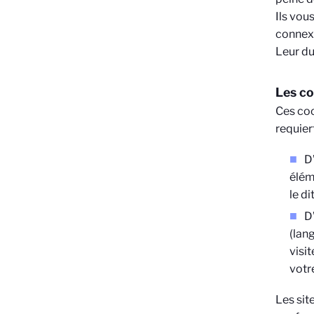
Ils vou
connexi
Leur du
Les co
Ces coo
requier
D
élém
le dit
D
(lang
visit
votr
Les sit