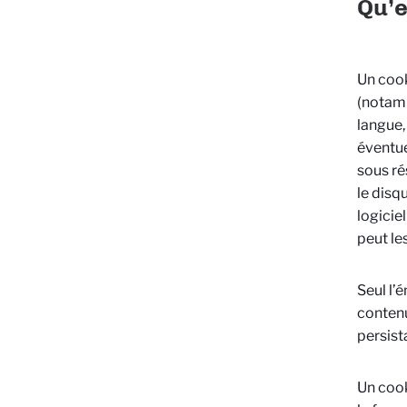
Qu’e
Un cook
(notamm
langue,
éventue
sous ré
le disq
logicie
peut les
Seul l’
contenu
persist
Un cook