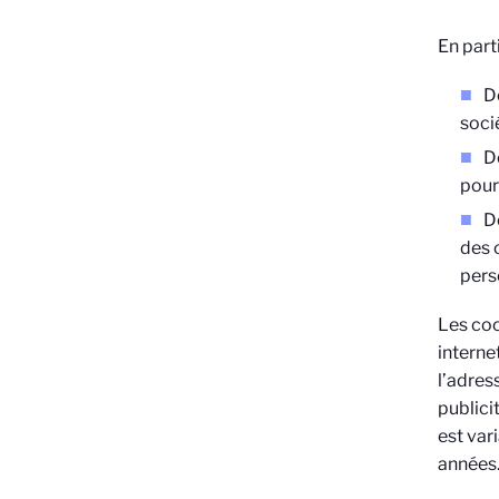
En parti
D
soci
D
pour
D
des 
pers
Les coo
interne
l’adres
publici
est var
années