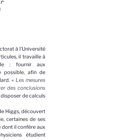
ir
u
torat à l’Université
ules, il travaille à
ôle : fournir aux
 possible, afin de
dard. «
Les mesures
irer des conclusions
e disposer de calculs
de Higgs, découvert
e, certaines de ses
 dont il confère aux
hysiciens étudient