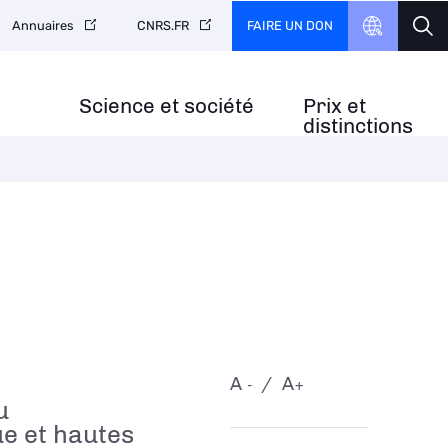
FAIRE UN DON
Annuaires
CNRS.FR
Science et société
Prix et
distinctions
A
A
-
+
u
ue et hautes