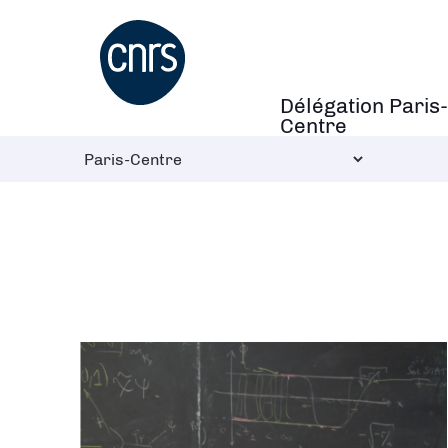
Aller
au
contenu
principal
Délégation Paris-
Navigation
Centre
principale