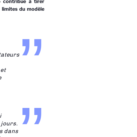
o
contribue à tirer
 limites du modèle
tateurs
et
e
i
 jours.
ns dans