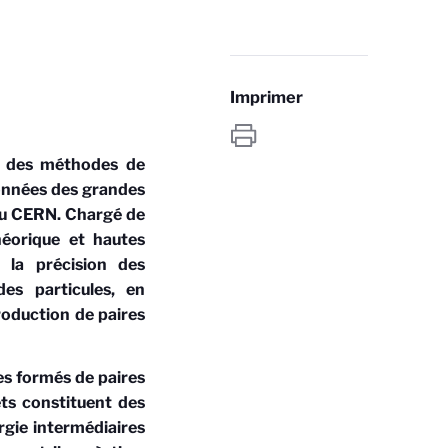
Imprimer
 des méthodes de
données des grandes
u CERN. Chargé de
éorique et hautes
r la précision des
es particules, en
roduction de paires
es formés de paires
ets constituent des
rgie intermédiaires