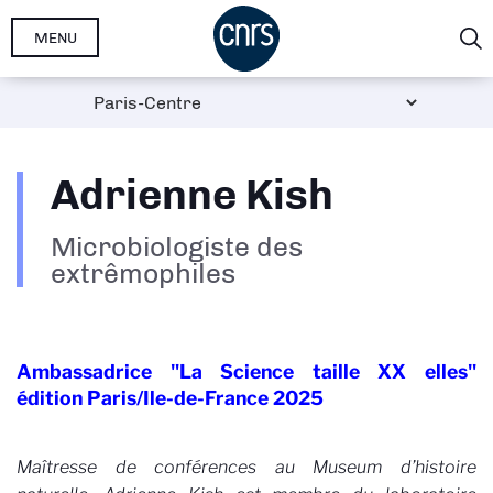
Aller
MENU
au
contenu
principal
Adrienne Kish
Microbiologiste des
extrêmophiles
Ambassadrice "La Science taille XX elles"
édition Paris/Ile-de-France 2025
Maîtresse de conférences au Museum d’histoire