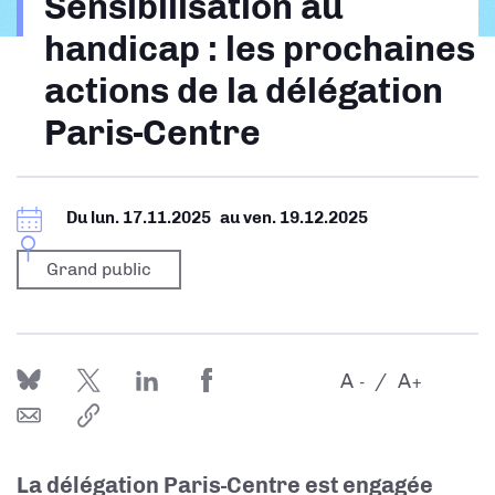
Sensibilisation au
d'Ariane
handicap : les prochaines
actions de la délégation
Paris-Centre
Du
lun. 17.11.2025
au
ven. 19.12.2025
Grand public
A
A
-
+
La délégation Paris-Centre est engagée