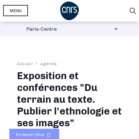
Aller
MENU
au
contenu
principal
Fil
Accueil
Agenda
d'Ariane
Exposition et
conférences "Du
terrain au texte.
Publier l'ethnologie et
ses images"
En savoir plus