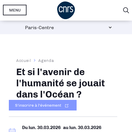
Aller
MENU
au
contenu
principal
Fil
Accueil
Agenda
d'Ariane
Et si l'avenir de
l'humanité se jouait
dans l'Océan ?
S'inscrire à l'événement
Du
lun. 30.03.2026
au
lun. 30.03.2026