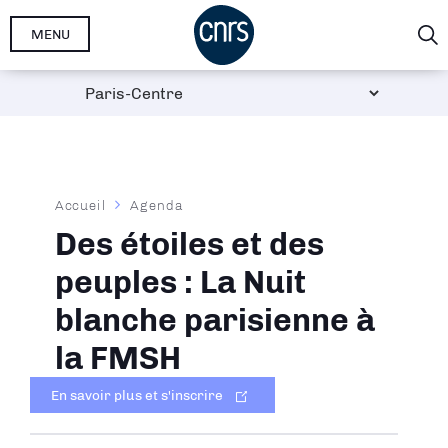
Aller
MENU
au
contenu
principal
Fil
Accueil
Agenda
d'Ariane
Des étoiles et des
peuples : La Nuit
blanche parisienne à
la FMSH
En savoir plus et s'inscrire