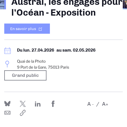
Austral, les engagés pour
d'Ariane
l’Océan - Exposition
En savoir plus
Du
lun. 27.04.2026
au
sam. 02.05.2026
Quai de la Photo
9 Port de la Gare, 75013 Paris
Grand public
A
A
-
+