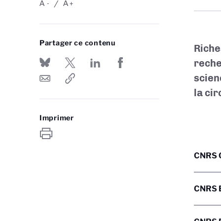
A
A
-
+
Partager ce contenu
Riche
reche
scien
la ci
Imprimer
CNRS 
CNRS E