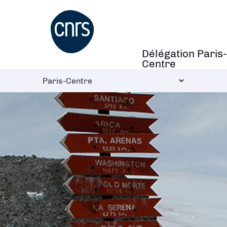
Aller
au
contenu
principal
Délégation Paris-
Navigation
Centre
principale