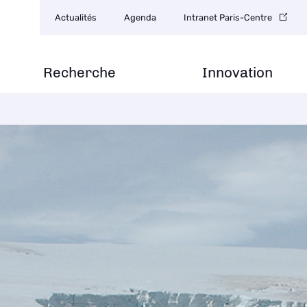
Navigation
Actualités
Agenda
Intranet Paris-Centre
secondaire
Recherche
Innovation