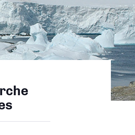
erche
nes