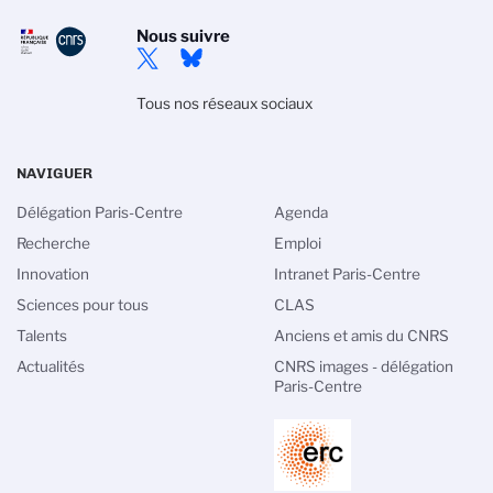
Nous suivre
Tous nos réseaux sociaux
NAVIGUER
Délégation Paris-Centre
Agenda
Recherche
Emploi
Innovation
Intranet Paris-Centre
Sciences pour tous
CLAS
Talents
Anciens et amis du CNRS
 cookies
Actualités
CNRS images - délégation
Paris-Centre
n des cookies du CNRS est élaborée en
sion de recherche scientifique. Ce site
 sur les cookies qu’il utilise et le contrôle
es à son fonctionnement et son