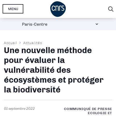
Aller
MENU
au
contenu
principal
Fil
Accueil
Actualités
Une nouvelle méthode
d'Ariane
pour évaluer la
vulnérabilité des
écosystèmes et protéger
la biodiversité
01 septembre 2022
COMMUNIQUÉ DE PRESSE
ECOLOGIE ET