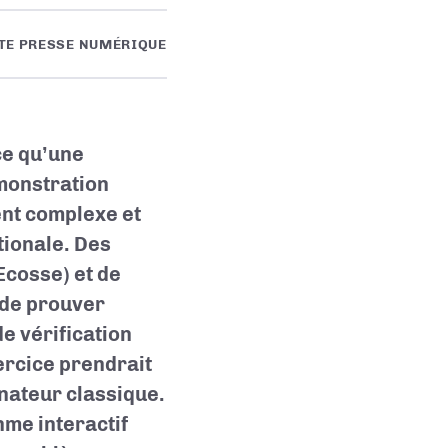
TE PRESSE NUMÉRIQUE
ce qu’une
émonstration
ent complexe et
tionale. Des
Ecosse) et de
 de prouver
e vérification
rcice prendrait
inateur classique.
hme interactif