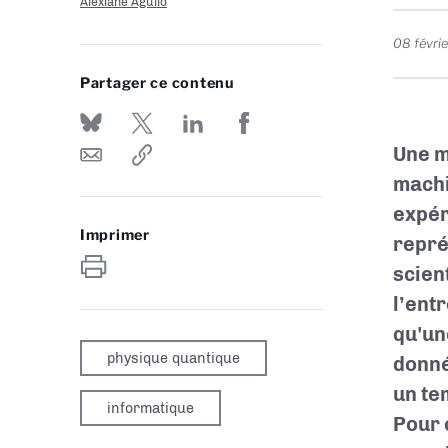
Alexiane Agullo
08 févri
Partager ce contenu
Une m
machi
expér
Imprimer
repré
scien
l’ent
qu'un
physique quantique
donné
un te
informatique
Pour 