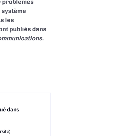
e problèmes
n système
s les
ont publiés dans
ommunications
.
qué dans
sité)