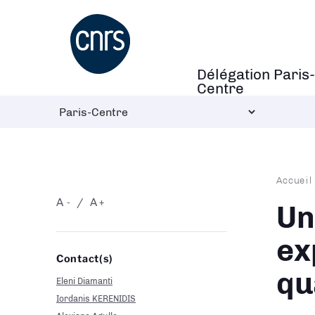
Aller
au
contenu
principal
Délégation Paris-
Navigation
Centre
principale
Fil
Accueil
d'Ari
A
A
-
+
Un
ex
Contact(s)
qu
Eleni Diamanti
Iordanis KERENIDIS