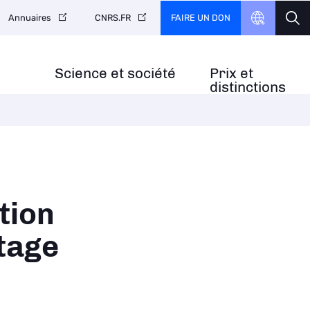
FAIRE UN DON
Annuaires
CNRS.FR
Science et société
Prix et
distinctions
tion
tage