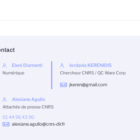
ntact
Eleni Diamanti
Iordanis KERENIDIS
Numérique
Chercheur CNRS / QC Ware Corp
jkeren@gmail.com
Alexiane Agullo
Attachée de presse CNRS
01 44 96 43 90
alexiane.agullo@cnrs-dir.fr