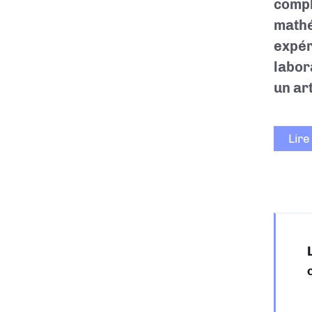
compl
mathé
expér
labor
un ar
Lire