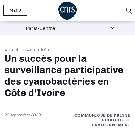
Aller
MENU
au
contenu
principal
Fil
Accueil
Actualités
Un succès pour la
d'Ariane
surveillance participative
des cyanobactéries en
Côte d’Ivoire
25 septembre 2020
COMMUNIQUÉ DE PRESSE
ECOLOGIE ET
ENVIRONNEMENT