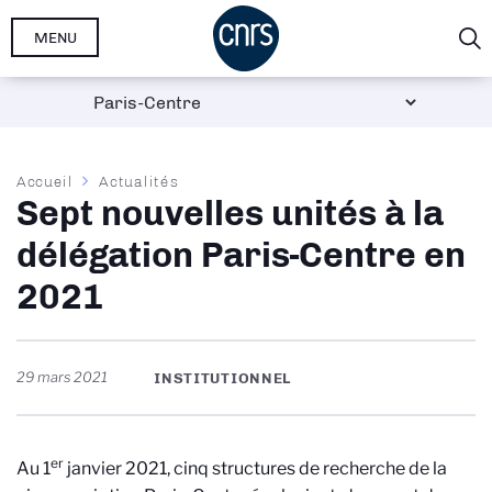
Aller
MENU
au
contenu
principal
Fil
Accueil
Actualités
Sept nouvelles unités à la
d'Ariane
délégation Paris-Centre en
2021
29 mars 2021
INSTITUTIONNEL
er
Au 1
janvier 2021, cinq structures de recherche de la