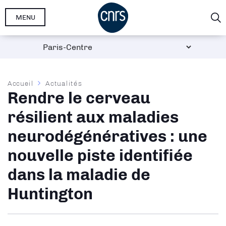
Aller
MENU
au
contenu
principal
Fil
Accueil
Actualités
Rendre le cerveau
d'Ariane
résilient aux maladies
neurodégénératives : une
nouvelle piste identifiée
dans la maladie de
Huntington