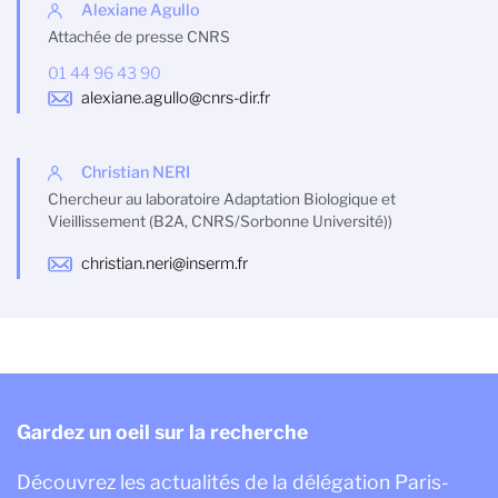
Alexiane Agullo
Attachée de presse CNRS
01 44 96 43 90
alexiane.agullo@cnrs-dir.fr
Christian NERI
Chercheur au laboratoire Adaptation Biologique et
Vieillissement (B2A, CNRS/Sorbonne Université))
christian.neri@inserm.fr
Gardez un oeil sur la recherche
Découvrez les actualités de la délégation Paris-