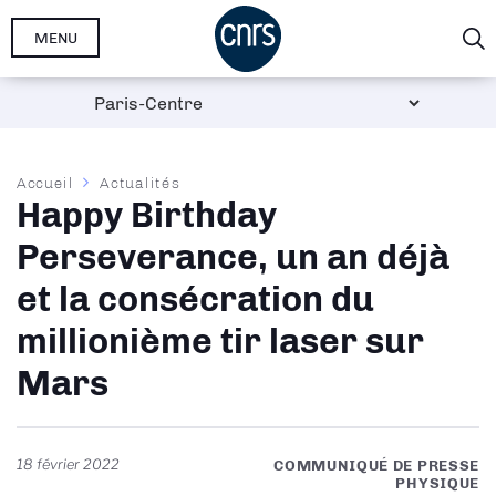
Aller
MENU
au
contenu
principal
Fil
Accueil
Actualités
Happy Birthday
d'Ariane
Perseverance, un an déjà
et la consécration du
millionième tir laser sur
Mars
18 février 2022
COMMUNIQUÉ DE PRESSE
PHYSIQUE