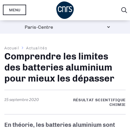
Aller
MENU
au
contenu
principal
Fil
Accueil
Actualités
Comprendre les limites
d'Ariane
des batteries aluminium
pour mieux les dépasser
15 septembre 2020
RÉSULTAT SCIENTIFIQUE
CHIMIE
En théorie, les batteries aluminium sont