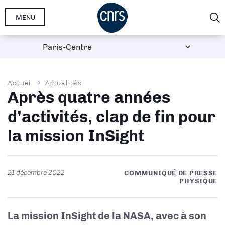
Aller
MENU
au
contenu
principal
Fil
Accueil
Actualités
Après quatre années
d'Ariane
d’activités, clap de fin pour
la mission InSight
21 décembre 2022
COMMUNIQUÉ DE PRESSE
PHYSIQUE
La mission InSight de la NASA, avec à son