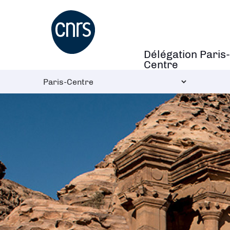
Aller
au
contenu
principal
Délégation Paris-
Navigation
Centre
principale