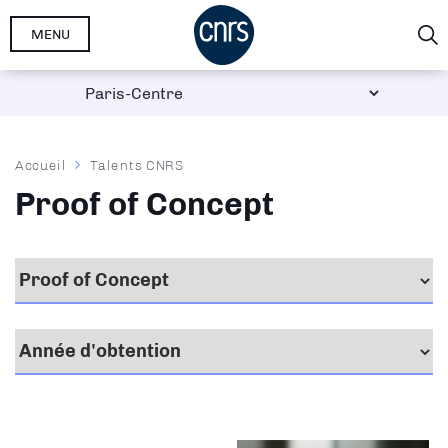
Aller
MENU
au
contenu
principal
Fil
Accueil
Talents CNRS
d'Ariane
Proof of Concept