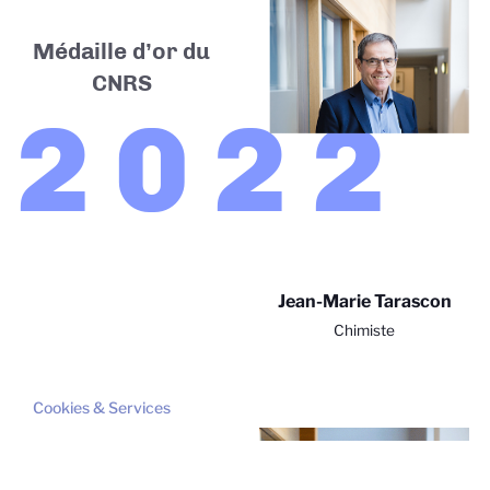
Médaille d’or du
CNRS
2022
Jean-Marie Tarascon
Chimiste
Cookies & Services
Axeptio consent
Plateforme de Gestion du Consentement : Personnalisez vo
Médaille d’or du