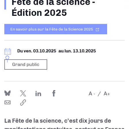
Fête de la science -
d'Ariane
Édition 2025
En savoir plus sur la Fête de la Science 2025
Du
ven. 03.10.2025
au
lun. 13.10.2025
Grand public
A
A
-
+
La Fête de la science, c’est dix jours de