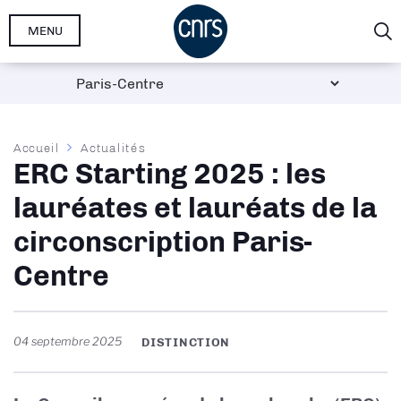
Aller
MENU
au
contenu
principal
Fil
Accueil
Actualités
ERC Starting 2025 : les
d'Ariane
lauréates et lauréats de la
circonscription Paris-
Centre
04 septembre 2025
DISTINCTION